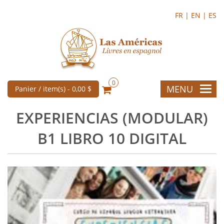
FR |
EN |
ES
0
MENU
Panier / item(s) -
0,00 $
EXPERIENCIAS (MODULAR)
B1 LIBRO 10 DIGITAL