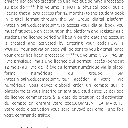
enviará por correo electrónico una vez que se haya procesado
su pedido.
****
This volume is NOT a physical book, but a
license that allows access (for 12 months) to the student book
in digital format through the SM Group digital platform
(https://login.educamos.sm/).
To access your digital book, you
must first set up an account on the platform and register as a
student.
The license period will begin on the date the account
is created and activated by entering your code.
HOW IT
WORKS: Your activation code will be sent to you by email once
your order has been processed.
*****
Ce volume N'EST PAS un
livre physique, mais une licence qui permet l'accès (pendant
12 mois) au livre de l'élève au format numérique via la plate-
forme numérique du groupe SM
(https://login.educamos.sm/).
Pour accéder à votre livre
numérique, vous devez d'abord créer un compte sur la
plateforme et vous inscrire en tant que étudiant(e).
La période
de licence commencera à la date de création et d'activation
du compte en entrant votre code.
COMMENT ÇA MARCHE:
Votre code d'activation vous sera envoyé par email une fois
votre commande traitée.