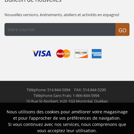
Nouvelles versions, événements, ateliers et activités en espagnol
GO
Téléphone: 514 844-5994
FAX: 514 844-5290
Téléphone Sans Frais: 1-866-844-5994
10 Rue St-Norbert,
H2X 1G3 Montréal, Québec
Nous utilisons des cookies pour améliorer votre magasinage
© 2026 Las Americas inc.
Tous droits réservés
et pour l’approcher de vos préférences de navigation.
Si vous continuez avec nos services, nous comprenons que
Suivez nous
vous acceptez leur utilisation.