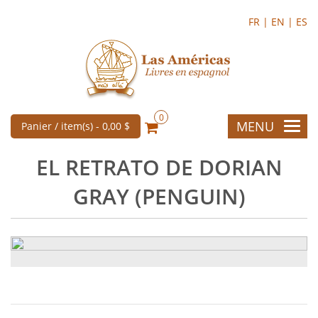
FR |
EN |
ES
0
MENU
Panier / item(s) -
0,00 $
EL RETRATO DE DORIAN
GRAY (PENGUIN)