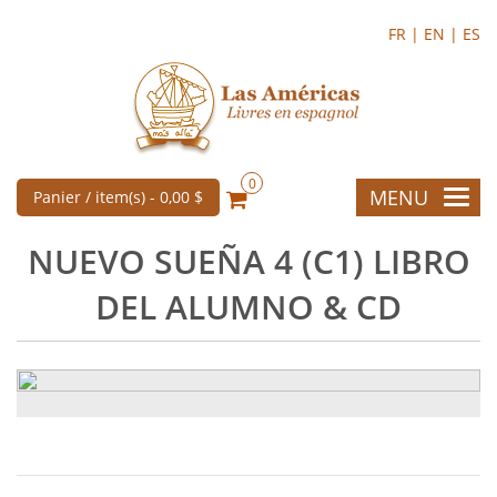
FR |
EN |
ES
0
MENU
Panier / item(s) -
0,00 $
NUEVO SUEÑA 4 (C1) LIBRO
DEL ALUMNO & CD