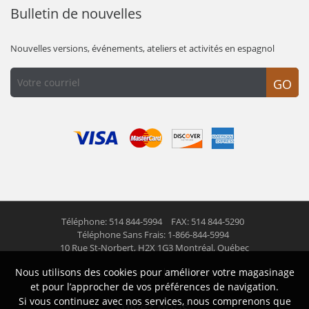
Bulletin de nouvelles
Nouvelles versions, événements, ateliers et activités en espagnol
GO
Téléphone: 514 844-5994
FAX: 514 844-5290
Téléphone Sans Frais: 1-866-844-5994
10 Rue St-Norbert,
H2X 1G3 Montréal, Québec
Nous utilisons des cookies pour améliorer votre magasinage
© 2026 Las Americas inc.
Tous droits réservés
et pour l’approcher de vos préférences de navigation.
Si vous continuez avec nos services, nous comprenons que
Suivez nous