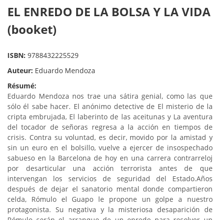
EL ENREDO DE LA BOLSA Y LA VIDA
(booket)
ISBN:
9788432225529
Auteur:
Eduardo Mendoza
Résumé:
Eduardo Mendoza nos trae una sátira genial, como las que
sólo él sabe hacer.
El anónimo detective de El misterio de la
cripta embrujada, El laberinto de las aceitunas y La aventura
del tocador de señoras regresa a la acción en tiempos de
crisis. Contra su voluntad, es decir, movido por la amistad y
sin un euro en el bolsillo, vuelve a ejercer de insospechado
sabueso en la Barcelona de hoy en una carrera contrarreloj
por desarticular una acción terrorista antes de que
intervengan los servicios de seguridad del Estado.Años
después de dejar el sanatorio mental donde compartieron
celda, Rómulo el Guapo le propone un golpe a nuestro
protagonista. Su negativa y la misteriosa desaparición de
Rómulo serán el arranque de un enredo para resolver un