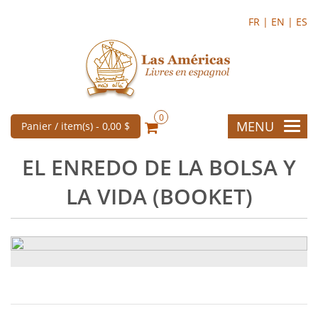
FR |
EN |
ES
0
MENU
Panier / item(s) -
0,00 $
EL ENREDO DE LA BOLSA Y
LA VIDA (BOOKET)