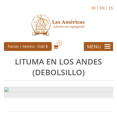
FR |
EN |
ES
0
MENU
Panier / item(s) -
0,00 $
LITUMA EN LOS ANDES
(DEBOLSILLO)