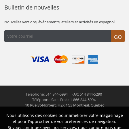
Bulletin de nouvelles
Nouvelles versions, événements, ateliers et activités en espagnol
GO
Téléphone: 514 844-5994
FAX: 514 844-5290
Téléphone Sans Frais: 1-866-844-5994
10 Rue St-Norbert,
H2X 1G3 Montréal, Québec
Nous utilisons des cookies pour améliorer votre magasinage
© 2026 Las Americas inc.
Tous droits réservés
et pour l’approcher de vos préférences de navigation.
Si vous continuez avec nos services, nous comprenons que