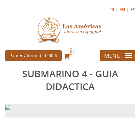
FR |
EN |
ES
0
MENU
Panier / item(s) -
0,00 $
SUBMARINO 4 - GUIA
DIDACTICA