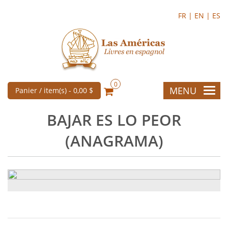
FR |
EN |
ES
0
MENU
Panier / item(s) -
0,00 $
BAJAR ES LO PEOR
(ANAGRAMA)