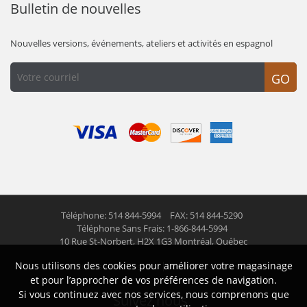
Bulletin de nouvelles
Nouvelles versions, événements, ateliers et activités en espagnol
GO
Téléphone: 514 844-5994
FAX: 514 844-5290
Téléphone Sans Frais: 1-866-844-5994
10 Rue St-Norbert,
H2X 1G3 Montréal, Québec
Nous utilisons des cookies pour améliorer votre magasinage
© 2026 Las Americas inc.
Tous droits réservés
et pour l’approcher de vos préférences de navigation.
Si vous continuez avec nos services, nous comprenons que
Suivez nous