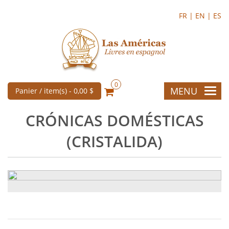
FR |
EN |
ES
0
MENU
Panier / item(s) -
0,00 $
CRÓNICAS DOMÉSTICAS
(CRISTALIDA)