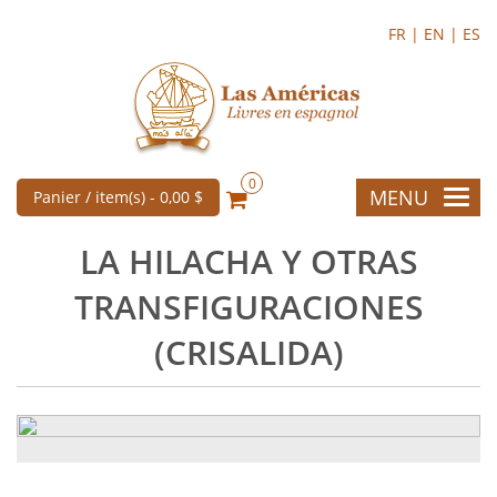
FR |
EN |
ES
0
MENU
Panier / item(s) -
0,00 $
LA HILACHA Y OTRAS
TRANSFIGURACIONES
(CRISALIDA)