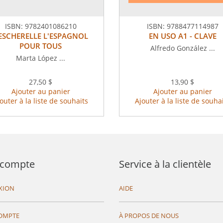
ISBN:
9782401086210
ISBN:
9788477114987
ESCHERELLE L'ESPAGNOL
EN USO A1 - CLAVE
POUR TOUS
Alfredo González ...
Marta López ...
27,50 $
13,90 $
Ajouter au panier
Ajouter au panier
outer à la liste de souhaits
Ajouter à la liste de souha
compte
Service à la clientèle
XION
AIDE
OMPTE
À PROPOS DE NOUS