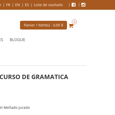
n
FR
EN
ES
Liste de souhaits
0
Panier / item(s) -
0,00 $
ES
BLOGUE
 CURSO DE GRAMATICA
ael Mellado Jurado