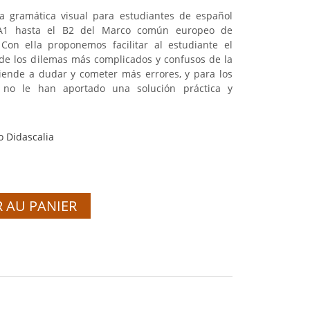
a gramática visual para estudiantes de español
 A1 hasta el B2 del Marco común europeo de
 Con ella proponemos facilitar al estudiante el
de los dilemas más complicados y confusos de la
tiende a dudar y cometer más errores, y para los
s no le han aportado una solución práctica y
o Didascalia
 AU PANIER