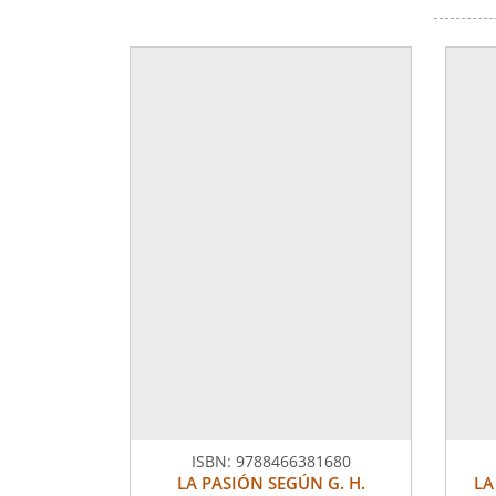
ISBN:
9788466381680
LA PASIÓN SEGÚN G. H.
LA