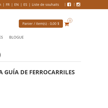
n
FR
EN
ES
Liste de souhaits
0
Panier / item(s) -
0,00 $
ES
BLOGUE
)
LA GUÍA DE FERROCARRILES