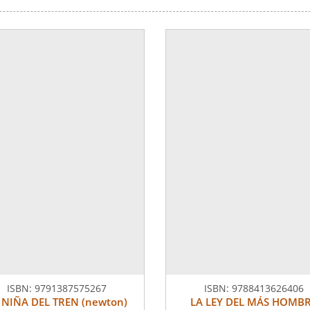
ISBN:
9791387575267
ISBN:
9788413626406
 NIÑA DEL TREN (newton)
LA LEY DEL MÁS HOMB