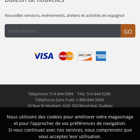
Nouvelles versions, événements, ateliers et activités en espagnol
GO
Téléphone: 514 844-5994
FAX: 514 844-5290
Téléphone Sans Frais: 1-866-844-5994
10 Rue St-Norbert,
H2X 1G3 Montréal, Québec
Nous utilisons des cookies pour améliorer votre magasinage
© 2026 Las Americas inc.
Tous droits réservés
et pour l’approcher de vos préférences de navigation.
Si vous continuez avec nos services, nous comprenons que
Suivez nous
vous acceptez leur utilisation.