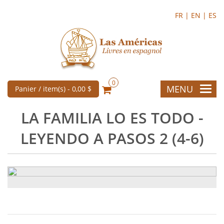
FR |
EN |
ES
0
MENU
Panier / item(s) -
0,00 $
LA FAMILIA LO ES TODO -
LEYENDO A PASOS 2 (4-6)