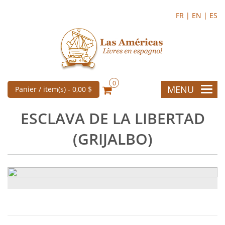
FR |
EN |
ES
0
MENU
Panier / item(s) -
0,00 $
ESCLAVA DE LA LIBERTAD
(GRIJALBO)