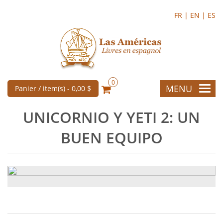
FR |
EN |
ES
0
MENU
Panier / item(s) -
0,00 $
UNICORNIO Y YETI 2: UN
BUEN EQUIPO