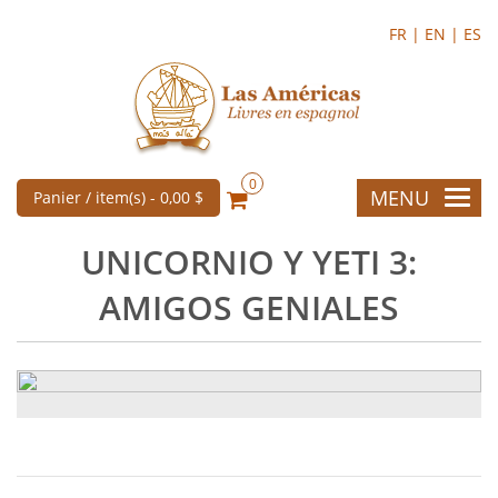
FR |
EN |
ES
0
MENU
Panier / item(s) -
0,00 $
UNICORNIO Y YETI 3:
AMIGOS GENIALES