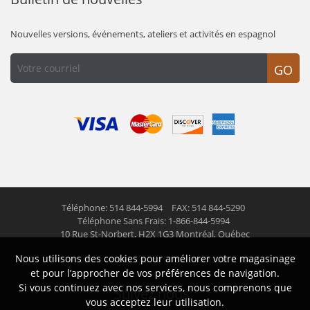
Nouvelles versions, événements, ateliers et activités en espagnol
GO
Téléphone: 514 844-5994
FAX: 514 844-5290
Téléphone Sans Frais: 1-866-844-5994
10 Rue St-Norbert,
H2X 1G3 Montréal, Québec
Nous utilisons des cookies pour améliorer votre magasinage
© 2026 Las Americas inc.
Tous droits réservés
et pour l’approcher de vos préférences de navigation.
Si vous continuez avec nos services, nous comprenons que
Suivez nous
vous acceptez leur utilisation.