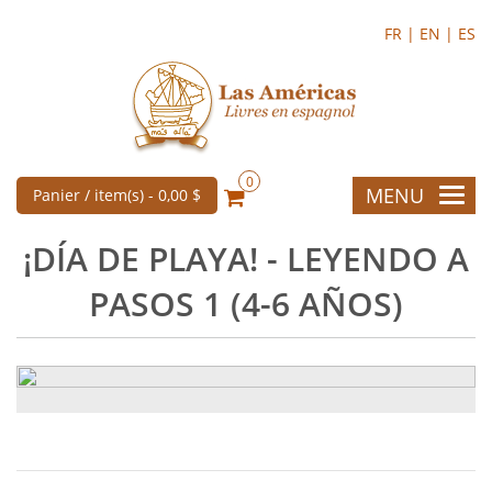
FR |
EN |
ES
0
MENU
Panier / item(s) -
0,00 $
¡DÍA DE PLAYA! - LEYENDO A
PASOS 1 (4-6 AÑOS)