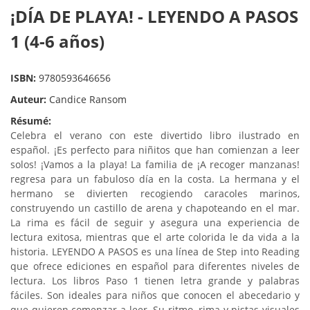
¡DÍA DE PLAYA! - LEYENDO A PASOS
1 (4-6 años)
ISBN:
9780593646656
Auteur:
Candice Ransom
Résumé:
Celebra el verano con este divertido libro ilustrado en
español. ¡Es perfecto para niñitos que han comienzan a leer
solos! ¡Vamos a la playa! La familia de ¡A recoger manzanas!
regresa para un fabuloso día en la costa. La hermana y el
hermano se divierten recogiendo caracoles marinos,
construyendo un castillo de arena y chapoteando en el mar.
La rima es fácil de seguir y asegura una experiencia de
lectura exitosa, mientras que el arte colorida le da vida a la
historia. LEYENDO A PASOS es una línea de Step into Reading
que ofrece ediciones en español para diferentes niveles de
lectura. Los libros Paso 1 tienen letra grande y palabras
fáciles. Son ideales para niños que conocen el abecedario y
que quieren comenzar a leer. Su ritmo, rima y pistas visuales