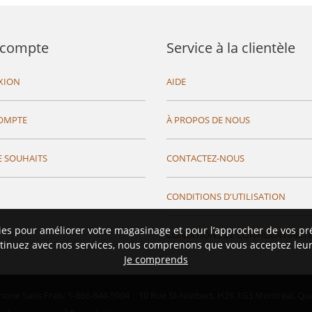
compte
Service à la clientèle
XION
AIDE
OMPTE
À PROPOS DE NOUS
E SOUHAITS
CONTACTEZ-NOUS
CONDITIONS D'UTILISATION
ies pour améliorer votre magasinage et pour l’approcher de vos pr
CONDITIONS DE CONFIDENTIALIT
tinuez avec nos services, nous comprenons que vous acceptez leur 
Je comprends
hone Sans Frais: 1-866-844-5994
10 Rue St-Norbert,
H2X 1G3 Montréal, Qu