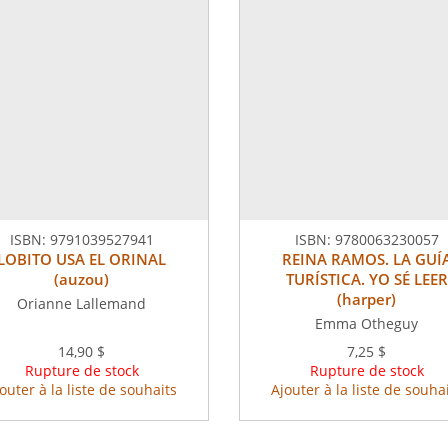
ISBN:
9791039527941
ISBN:
9780063230057
LOBITO USA EL ORINAL
REINA RAMOS. LA GUÍ
(auzou)
TURÍSTICA. YO SÉ LEER
(harper)
Orianne Lallemand
Emma Otheguy
14,90 $
7,25 $
Rupture de stock
Rupture de stock
outer à la liste de souhaits
Ajouter à la liste de souha