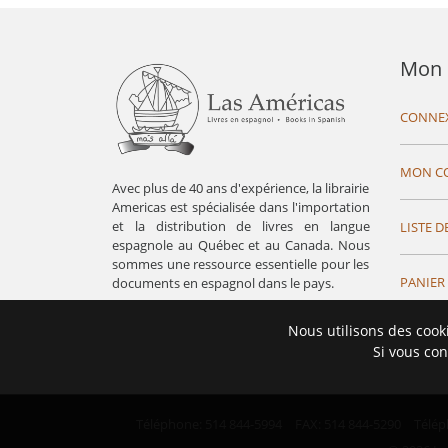
Mon 
CONNE
MON C
Avec plus de 40 ans d'expérience, la librairie
Americas est spécialisée dans l'importation
et la distribution de livres en langue
LISTE D
espagnole au Québec et au Canada. Nous
sommes une ressource essentielle pour les
PANIER
documents en espagnol dans le pays.
Nous utilisons des cook
Si vous con
Téléphone: 514 844-5994
FAX: 514 844-5290
Télép