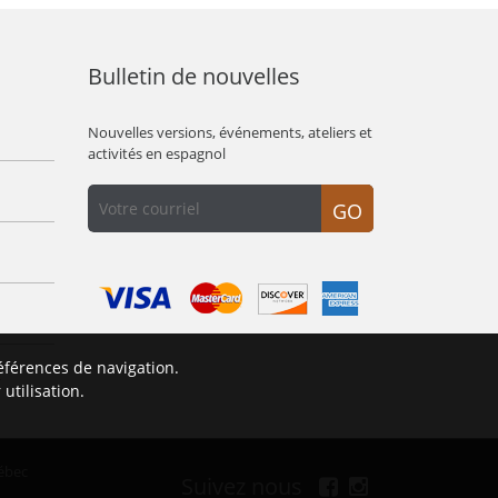
Bulletin de nouvelles
Nouvelles versions, événements, ateliers et
activités en espagnol
GO
éférences de navigation.
É
utilisation.
ébec
Suivez nous