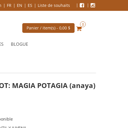
n
FR
EN
ES
Liste de souhaits
0
Panier / item(s) -
0,00 $
ES
BLOGUE
T: MAGIA POTAGIA (anaya)
ponible
TIL Y JUVENIL