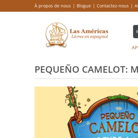
À propos de nous
Blogue
Contactez-nous
A
AP
PEQUEÑO CAMELOT: M