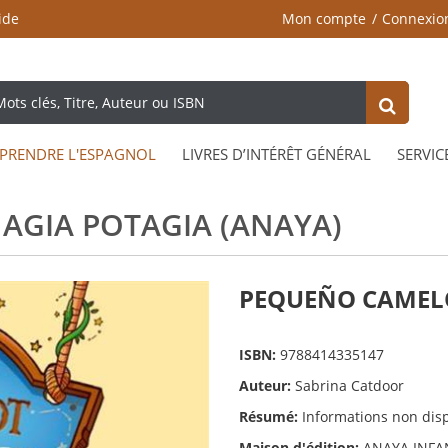
ide
Mon compte
Connexio
PRENDRE L'ESPAGNOL
LIVRES D’INTÉRÊT GÉNÉRAL
SERVIC
AGIA POTAGIA (ANAYA)
PEQUEÑO CAMELO
ISBN:
9788414335147
Auteur:
Sabrina Catdoor
Résumé:
Informations non dis
Maison d'édition:
ANAYA INFAN