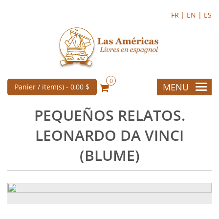
FR |
EN |
ES
0
MENU
Panier / item(s) -
0,00 $
PEQUEÑOS RELATOS.
LEONARDO DA VINCI
(BLUME)