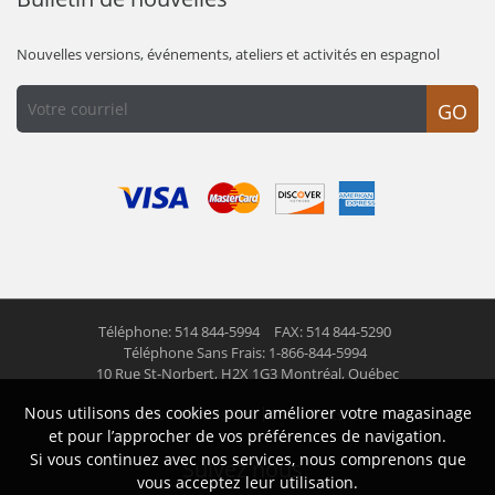
Nouvelles versions, événements, ateliers et activités en espagnol
GO
Téléphone: 514 844-5994
FAX: 514 844-5290
Téléphone Sans Frais: 1-866-844-5994
10 Rue St-Norbert,
H2X 1G3 Montréal, Québec
Nous utilisons des cookies pour améliorer votre magasinage
© 2026 Las Americas inc.
Tous droits réservés
et pour l’approcher de vos préférences de navigation.
Si vous continuez avec nos services, nous comprenons que
Suivez nous
vous acceptez leur utilisation.