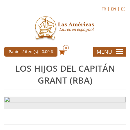
FR |
EN |
ES
0
MENU
Panier / item(s) -
0,00 $
LOS HIJOS DEL CAPITÁN
GRANT (RBA)