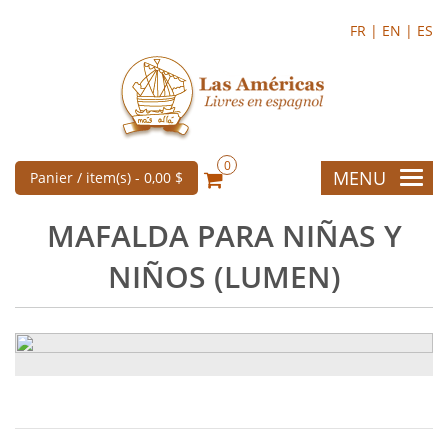
FR |
EN |
ES
0
MENU
Panier / item(s) -
0,00 $
MAFALDA PARA NIÑAS Y
NIÑOS (LUMEN)