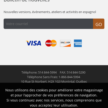
Nouvelles versions, événements, ateliers et activités en espagnol
GO
Téléphone: 514 844-5994
FAX: 514 844-5290
Téléphone Sans Frais: 1-866-844-5994
10 Rue St-Norbert,
H2X 1G3 Montréal, Québec
Nous utilisons des cookies pour améliorer votre magasinage
© 2026 Las Americas inc.
Tous droits réservés
et pour l’approcher de vos préférences de navigation.
Si vous continuez avec nos services, nous comprenons que
Suivez nous
vous acceptez leur utilisation.