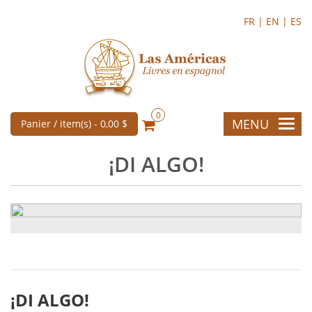
FR |
EN |
ES
0
MENU
Panier / item(s) -
0,00 $
¡DI ALGO!
¡DI ALGO!