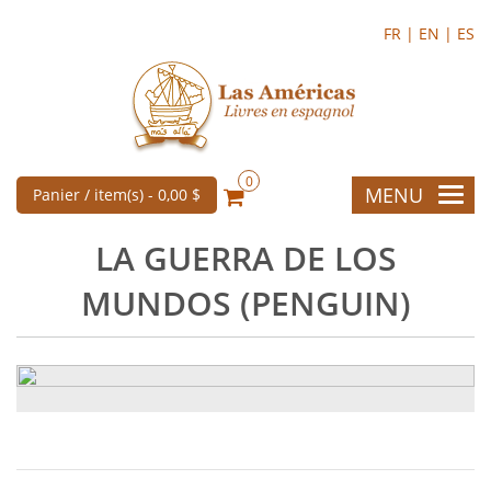
FR |
EN |
ES
0
MENU
Panier / item(s) -
0,00 $
LA GUERRA DE LOS
MUNDOS (PENGUIN)