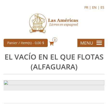
FR |
EN |
ES
0
MENU
Panier / item(s) -
0,00 $
EL VACÍO EN EL QUE FLOTAS
(ALFAGUARA)