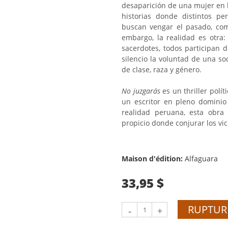
desaparición de una mujer en
historias donde distintos p
buscan vengar el pasado, comb
embargo, la realidad es otra: p
sacerdotes, todos participan 
silencio la voluntad de una s
de clase, raza y género.
No juzgarás
es un thriller polít
un escritor en pleno dominio 
realidad peruana, esta obra
propicio donde conjurar los vi
Maison d'édition:
Alfaguara
33,95 $
RUPTUR
-
+