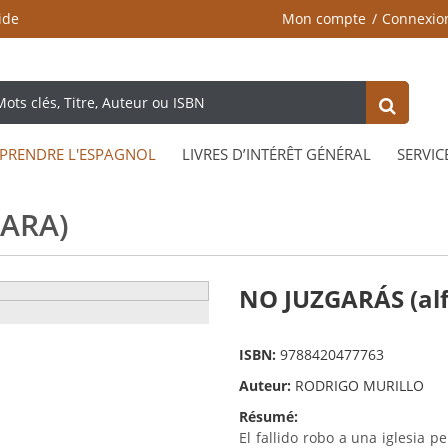
ide
Mon compte
Connexio
PRENDRE L'ESPAGNOL
LIVRES D’INTÉRÊT GÉNÉRAL
SERVIC
ARA)
NO JUZGARÁS (al
ISBN:
9788420477763
Auteur:
RODRIGO MURILLO
Résumé:
El fallido robo a una iglesia p