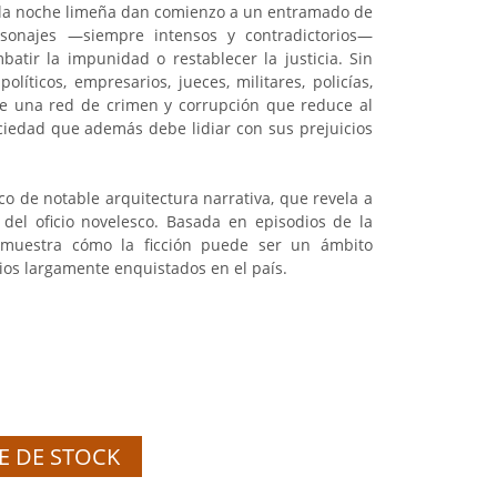
 la noche limeña dan comienzo a un entramado de
ersonajes —siempre intensos y contradictorios—
atir la impunidad o restablecer la justicia. Sin
olíticos, empresarios, jueces, militares, policías,
de una red de crimen y corrupción que reduce al
ociedad que además debe lidiar con sus prejuicios
ico de notable arquitectura narrativa, que revela a
del oficio novelesco. Basada en episodios de la
 muestra cómo la ficción puede ser un ámbito
cios largamente enquistados en el país.
E DE STOCK