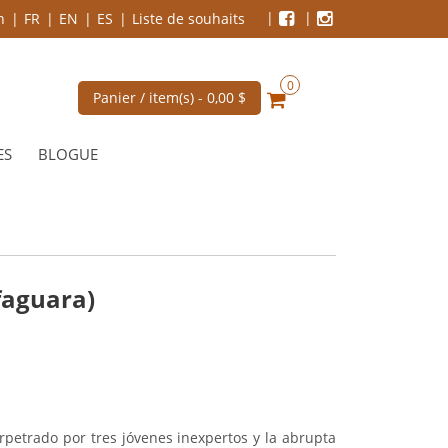
n
FR
EN
ES
Liste de souhaits
0
Panier / item(s) -
0,00 $
ES
BLOGUE
faguara)
erpetrado por tres jóvenes inexpertos y la abrupta