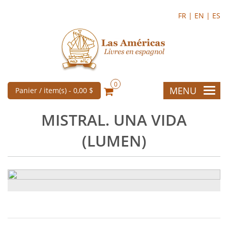
FR |
EN |
ES
0
MENU
Panier / item(s) -
0,00 $
MISTRAL. UNA VIDA
(LUMEN)