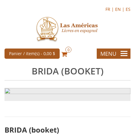
FR |
EN |
ES
0
MENU
Panier / item(s) -
0,00 $
BRIDA (BOOKET)
BRIDA (booket)