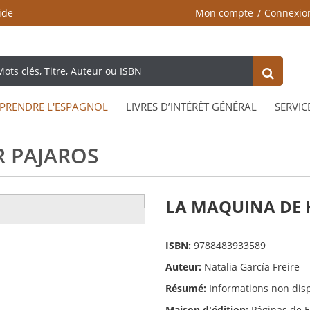
ide
Mon compte
Connexio
PRENDRE L'ESPAGNOL
LIVRES D’INTÉRÊT GÉNÉRAL
SERVIC
R PAJAROS
LA MAQUINA DE 
ISBN:
9788483933589
Auteur:
Natalia García Freire
Résumé:
Informations non dis
Maison d'édition:
Páginas de 