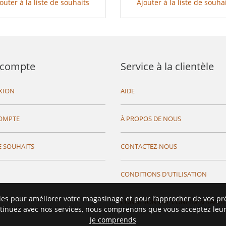
outer à la liste de souhaits
Ajouter à la liste de souha
compte
Service à la clientèle
XION
AIDE
OMPTE
À PROPOS DE NOUS
E SOUHAITS
CONTACTEZ-NOUS
CONDITIONS D'UTILISATION
ies pour améliorer votre magasinage et pour l’approcher de vos pr
CONDITIONS DE CONFIDENTIALIT
tinuez avec nos services, nous comprenons que vous acceptez leur 
Je comprends