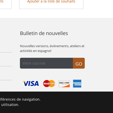
its
Ajouter à la liste de souhaits
Bulletin de nouvelles
Nouvelles versions, événements, ateliers et
activités en espagnol
GO
éférences de navigation.
É
utilisation.