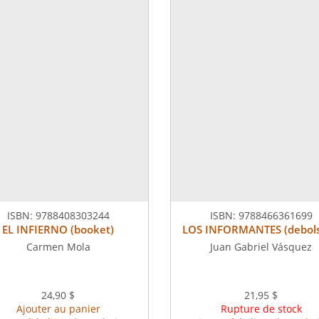
ISBN:
9788408303244
ISBN:
9788466361699
EL INFIERNO (booket)
LOS INFORMANTES (debolsi
Carmen Mola
Juan Gabriel Vásquez
24,90 $
21,95 $
Ajouter au panier
Rupture de stock