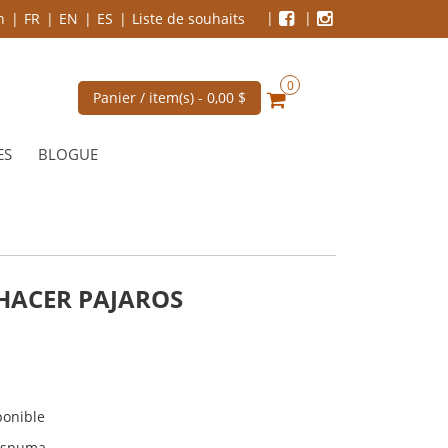
n
FR
EN
ES
Liste de souhaits
0
Panier / item(s) -
0,00 $
ES
BLOGUE
HACER PAJAROS
ponible
Espuma