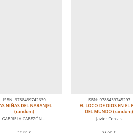
ISBN:
9788439742630
ISBN:
9788439745297
AS NIÑAS DEL NARANJEL
EL LOCO DE DIOS EN EL 
(random)
DEL MUNDO (random)
GABRIELA CABEZÓN ...
Javier Cercas
25,95 $
31,95 $