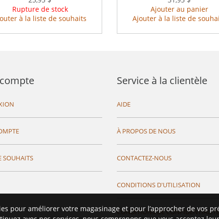
Rupture de stock
Ajouter au panier
outer à la liste de souhaits
Ajouter à la liste de souha
compte
Service à la clientèle
XION
AIDE
OMPTE
À PROPOS DE NOUS
E SOUHAITS
CONTACTEZ-NOUS
CONDITIONS D'UTILISATION
ies pour améliorer votre magasinage et pour l’approcher de vos pr
CONDITIONS DE CONFIDENTIALIT
tinuez avec nos services, nous comprenons que vous acceptez leur 