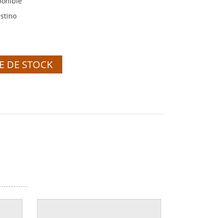
ponible
stino
E DE STOCK