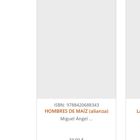
ISBN:
9788420688343
HOMBRES DE MAÍZ (alianza)
L
Miguel Ángel ...
33,90 $