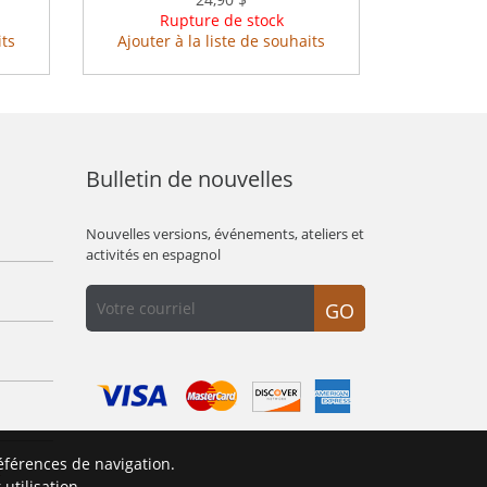
Rupture de stock
its
Ajouter à la liste de souhaits
Bulletin de nouvelles
Nouvelles versions, événements, ateliers et
activités en espagnol
GO
éférences de navigation.
É
utilisation.