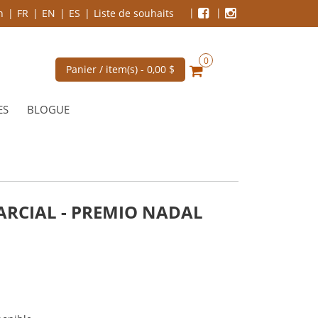
n
FR
EN
ES
Liste de souhaits
0
Panier / item(s) -
0,00 $
ES
BLOGUE
ARCIAL - PREMIO NADAL