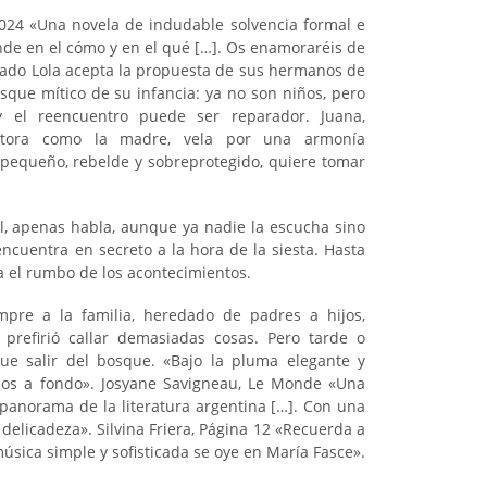
024 «Una novela de indudable solvencia formal e
ande en el cómo y en el qué […]. Os enamoraréis de
jurado Lola acepta la propuesta de sus hermanos de
que mítico de su infancia: ya no son niños, pero
 el reencuentro puede ser reparador. Juana,
ectora como la madre, vela por una armonía
 pequeño, rebelde y sobreprotegido, quiere tomar
il, apenas habla, aunque ya nadie la escucha sino
encuentra en secreto a la hora de la siesta. Hasta
a el rumbo de los acontecimientos.
mpre a la familia, heredado de padres a hijos,
prefirió callar demasiadas cosas. Pero tarde o
ue salir del bosque. «Bajo la pluma elegante y
mos a fondo». Josyane Savigneau, Le Monde «Una
 panorama de la literatura argentina […]. Con una
a delicadeza». Silvina Friera, Página 12 «Recuerda a
úsica simple y sofisticada se oye en María Fasce».