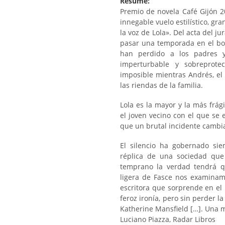
Résumé:
Premio de novela Café Gijón 2
innegable vuelo estilístico, gr
la voz de Lola». Del acta del 
pasar una temporada en el bos
han perdido a los padres y
imperturbable y sobreprot
imposible mientras Andrés, el
las riendas de la familia.
Lola es la mayor y la más frág
el joven vecino con el que se 
que un brutal incidente cambi
El silencio ha gobernado sie
réplica de una sociedad que 
temprano la verdad tendrá q
ligera de Fasce nos examina
escritora que sorprende en el
feroz ironía, pero sin perder l
Katherine Mansfield […]. Una m
Luciano Piazza, Radar Libros