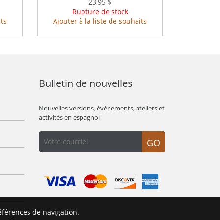
23,95 $
Rupture de stock
its
Ajouter à la liste de souhaits
Bulletin de nouvelles
Nouvelles versions, événements, ateliers et
activités en espagnol
GO
éférences de navigation.
É