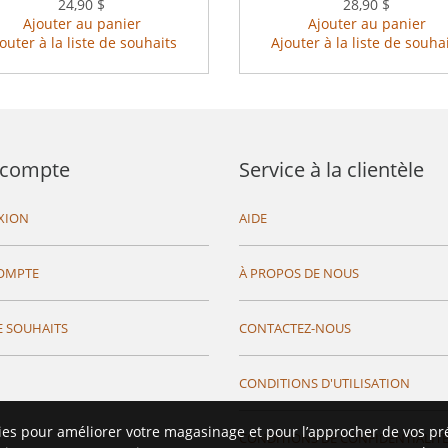
24,90 $
28,90 $
Ajouter au panier
Ajouter au panier
outer à la liste de souhaits
Ajouter à la liste de souha
compte
Service à la clientèle
XION
AIDE
OMPTE
À PROPOS DE NOUS
E SOUHAITS
CONTACTEZ-NOUS
CONDITIONS D'UTILISATION
ies pour améliorer votre magasinage et pour l’approcher de vos pr
CONDITIONS DE CONFIDENTIALIT