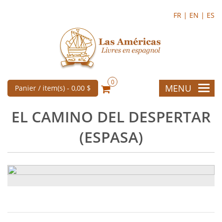
FR |
EN |
ES
0
MENU
Panier / item(s) -
0,00 $
EL CAMINO DEL DESPERTAR
(ESPASA)