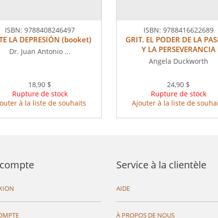
ISBN:
9788408246497
ISBN:
9788416622689
E LA DEPRESIÓN (booket)
GRIT. EL PODER DE LA PA
Y LA PERSEVERANCIA
Dr. Juan Antonio ...
Angela Duckworth
18,90 $
24,90 $
Rupture de stock
Rupture de stock
outer à la liste de souhaits
Ajouter à la liste de souha
compte
Service à la clientèle
XION
AIDE
OMPTE
À PROPOS DE NOUS