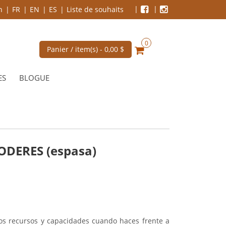
n
FR
EN
ES
Liste de souhaits
0
Panier / item(s) -
0,00 $
ES
BLOGUE
ODERES (espasa)
ros recursos y capacidades cuando haces frente a