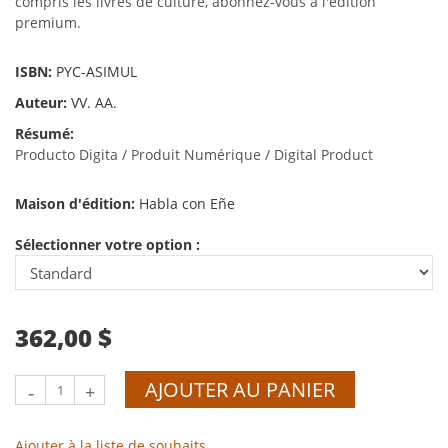
compris les livres de culture, abonnez-vous à l'édition
premium.
ISBN:
PYC-ASIMUL
Auteur:
VV. AA.
Résumé:
Producto Digita / Produit Numérique / Digital Product
Maison d'édition:
Habla con Eñe
Sélectionner votre option :
362,00 $
AJOUTER AU PANIER
-
+
Ajouter à la liste de souhaits