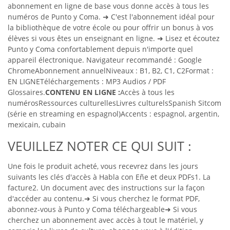
abonnement en ligne de base vous donne accès à tous les
numéros de Punto y Coma.
➜ C'est l'abonnement idéal pour
la bibliothèque de votre école ou pour offrir un bonus à vos
élèves si vous êtes un enseignant en ligne.
➜ Lisez et écoutez
Punto y Coma confortablement depuis n'importe quel
appareil électronique. Navigateur recommandé : Google
Chrome
Abonnement annuel
Niveaux : B1, B2, C1, C2
Format :
EN LIGNE
Téléchargements : MP3 Audios / PDF
Glossaires.
CONTENU EN LIGNE :
Accès à tous les
numéros
Ressources culturelles
Livres culturels
Spanish Sitcom
(série en streaming en espagnol)
Accents : espagnol, argentin,
mexicain, cubain
VEUILLEZ NOTER CE QUI SUIT :
Une fois le produit acheté, vous recevrez dans les jours
suivants les clés d'accès à Habla con Eñe et deux PDFs
1. La
facture
2. Un document avec des instructions sur la façon
d'accéder au contenu.
➜ Si vous cherchez le format PDF,
abonnez-vous à Punto y Coma téléchargeable
➜ Si vous
cherchez un abonnement avec accès à tout le matériel, y