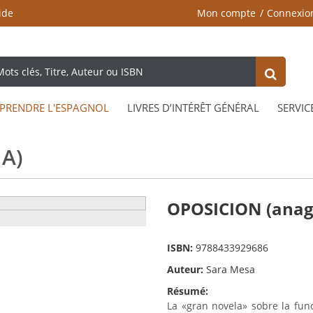
ide
Mon compte
Connexio
PRENDRE L'ESPAGNOL
LIVRES D’INTÉRÊT GÉNÉRAL
SERVIC
A)
OPOSICION (ana
ISBN:
9788433929686
Auteur:
Sara Mesa
Résumé:
La «gran novela» sobre la fun