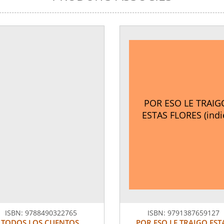
POR ESO LE TRAIG
ESTAS FLORES (indi
ISBN:
9788490322765
ISBN:
9791387659127
TODOS LOS CUENTOS.
POR ESO LE TRAIGO EST