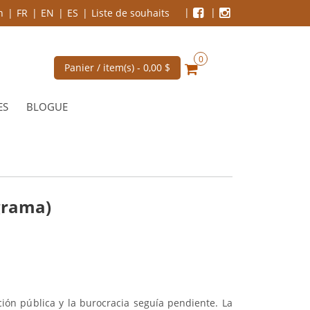
n
FR
EN
ES
Liste de souhaits
0
Panier / item(s) -
0,00 $
ES
BLOGUE
grama)
ción pública y la burocracia seguía pendiente. La