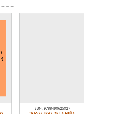
O
e)
ISBN:
9788490625927
AS
TRAVESURAS DE LA NIÑA