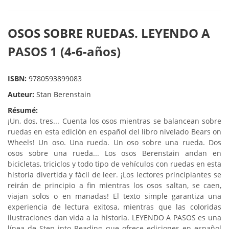
OSOS SOBRE RUEDAS. LEYENDO A
PASOS 1 (4-6-años)
ISBN:
9780593899083
Auteur:
Stan Berenstain
Résumé:
¡Un, dos, tres... Cuenta los osos mientras se balancean sobre
ruedas en esta edición en español del libro nivelado Bears on
Wheels! Un oso. Una rueda. Un oso sobre una rueda. Dos
osos sobre una rueda... Los osos Berenstain andan en
bicicletas, triciclos y todo tipo de vehículos con ruedas en esta
historia divertida y fácil de leer. ¡Los lectores principiantes se
reirán de principio a fin mientras los osos saltan, se caen,
viajan solos o en manadas! El texto simple garantiza una
experiencia de lectura exitosa, mientras que las coloridas
ilustraciones dan vida a la historia. LEYENDO A PASOS es una
línea de Step into Reading que ofrece ediciones en español