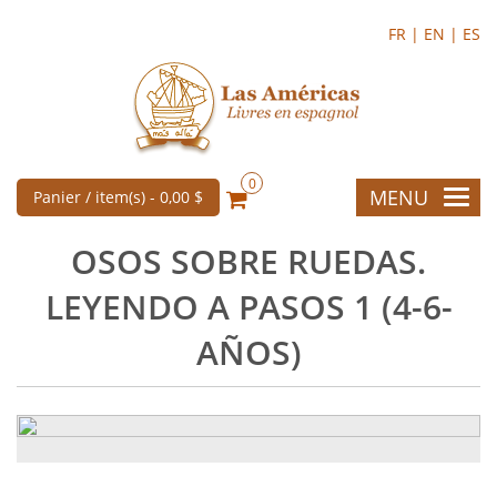
FR |
EN |
ES
0
MENU
Panier / item(s) -
0,00 $
OSOS SOBRE RUEDAS.
LEYENDO A PASOS 1 (4-6-
AÑOS)