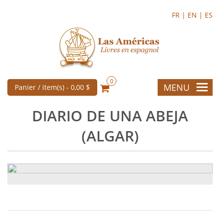
FR |
EN |
ES
0
MENU
Panier / item(s) -
0,00 $
DIARIO DE UNA ABEJA
(ALGAR)