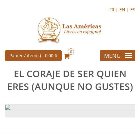
FR |
EN |
ES
0
MENU
Panier / item(s) -
0,00 $
EL CORAJE DE SER QUIEN
ERES (AUNQUE NO GUSTES)