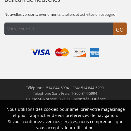
Nouvelles versions, événements, ateliers et activités en espagnol
GO
Téléphone: 514 844-5994
FAX: 514 844-5290
Téléphone Sans Frais: 1-866-844-5994
10 Rue St-Norbert,
H2X 1G3 Montréal, Québec
Nous utilisons des cookies pour améliorer votre magasinage
© 2026 Las Americas inc.
Tous droits réservés
et pour l’approcher de vos préférences de navigation.
Si vous continuez avec nos services, nous comprenons que
Suivez nous
vous acceptez leur utilisation.