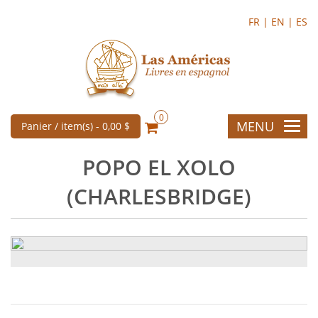
FR |
EN |
ES
0
MENU
Panier / item(s) -
0,00 $
POPO EL XOLO
(CHARLESBRIDGE)