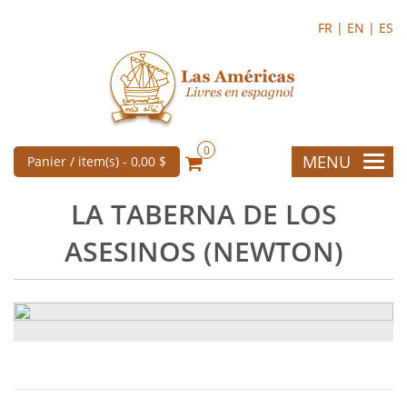
FR |
EN |
ES
0
MENU
Panier / item(s) -
0,00 $
LA TABERNA DE LOS
ASESINOS (NEWTON)