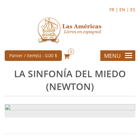
FR |
EN |
ES
0
MENU
Panier / item(s) -
0,00 $
LA SINFONÍA DEL MIEDO
(NEWTON)