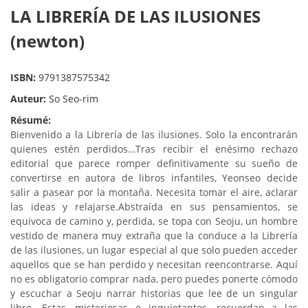
LA LIBRERÍA DE LAS ILUSIONES
(newton)
ISBN:
9791387575342
Auteur:
So Seo-rim
Résumé:
Bienvenido a la Librería de las ilusiones. Solo la encontrarán
quienes estén perdidos…Tras recibir el enésimo rechazo
editorial que parece romper definitivamente su sueño de
convertirse en autora de libros infantiles, Yeonseo decide
salir a pasear por la montaña. Necesita tomar el aire, aclarar
las ideas y relajarse.Abstraída en sus pensamientos, se
equivoca de camino y, perdida, se topa con Seoju, un hombre
vestido de manera muy extraña que la conduce a la Librería
de las ilusiones, un lugar especial al que solo pueden acceder
aquellos que se han perdido y necesitan reencontrarse. Aquí
no es obligatorio comprar nada, pero puedes ponerte cómodo
y escuchar a Seoju narrar historias que lee de un singular
libro. Estas, misteriosas e inquietantes, recuerdan a las