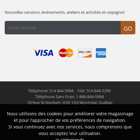
Nouvelles versions, événements, ateliers et activités en espagnol
GO
Téléphone: 514 844-5994
FAX: 514 844-5290
Téléphone Sans Frais: 1-866-844-5994
10 Rue St-Norbert,
H2X 1G3 Montréal, Québec
Nous utilisons des cookies pour améliorer votre magasinage
© 2026 Las Americas inc.
Tous droits réservés
et pour l’approcher de vos préférences de navigation.
Si vous continuez avec nos services, nous comprenons que
Suivez nous
vous acceptez leur utilisation.
Je comprends