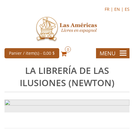
FR |
EN |
ES
0
MENU
Panier / item(s) -
0,00 $
LA LIBRERÍA DE LAS
ILUSIONES (NEWTON)