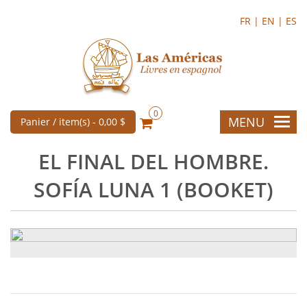
FR |
EN |
ES
0
MENU
Panier / item(s) -
0,00 $
EL FINAL DEL HOMBRE.
SOFÍA LUNA 1 (BOOKET)