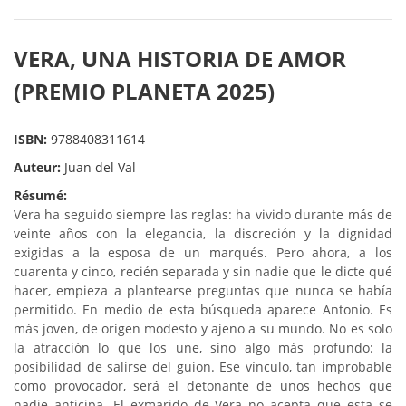
VERA, UNA HISTORIA DE AMOR
(PREMIO PLANETA 2025)
ISBN:
9788408311614
Auteur:
Juan del Val
Résumé:
Vera ha seguido siempre las reglas: ha vivido durante más de
veinte años con la elegancia, la discreción y la dignidad
exigidas a la esposa de un marqués. Pero ahora, a los
cuarenta y cinco, recién separada y sin nadie que le dicte qué
hacer, empieza a plantearse preguntas que nunca se había
permitido. En medio de esta búsqueda aparece Antonio. Es
más joven, de origen modesto y ajeno a su mundo. No es solo
la atracción lo que los une, sino algo más profundo: la
posibilidad de salirse del guion. Ese vínculo, tan improbable
como provocador, será el detonante de unos hechos que
nadie anticipa. El exmarido de Vera no acepta que esta se