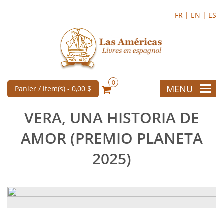
FR |
EN |
ES
0
MENU
Panier / item(s) -
0,00 $
VERA, UNA HISTORIA DE
AMOR (PREMIO PLANETA
2025)