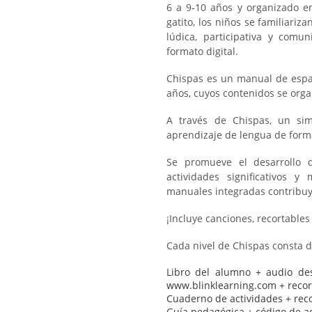
6 a 9-10 años y organizado en
gatito, los niños se familiariz
lúdica, participativa y comun
formato digital.
Chispas es un manual de espa
años, cuyos contenidos se organ
A través de Chispas, un simp
aprendizaje de lengua de forma 
Se promueve el desarrollo d
actividades significativos y
manuales integradas contribuye
¡Incluye canciones, recortables
Cada nivel de Chispas consta d
Libro del alumno + audio des
www.blinklearning.com + recor
Cuaderno de actividades + reco
Guía pedagógica + código de ac