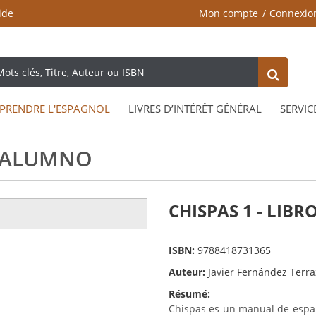
ide
Mon compte
Connexio
PRENDRE L'ESPAGNOL
LIVRES D’INTÉRÊT GÉNÉRAL
SERVIC
L ALUMNO
CHISPAS 1 - LIB
ISBN:
9788418731365
Auteur:
Javier Fernández Terr
Résumé:
Chispas es un manual de espa