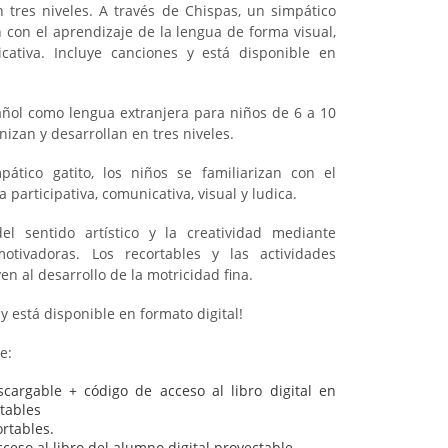
 tres niveles. A través de Chispas, un simpático
an con el aprendizaje de la lengua de forma visual,
icativa. Incluye canciones y está disponible en
ñol como lengua extranjera para niños de 6 a 10
izan y desarrollan en tres niveles.
ático gatito, los niños se familiarizan con el
participativa, comunicativa, visual y ludica.
el sentido artístico y la creatividad mediante
 motivadoras. Los recortables y las actividades
n al desarrollo de la motricidad fina.
 y está disponible en formato digital!
e:
cargable + código de acceso al libro digital en
tables
rtables.
ceso al libro del alumno digital proyectable.