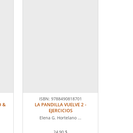
ISBN:
9788490818701
O &
LA PANDILLA VUELVE 2 -
EJERCICIOS
Elena G. Hortelano ...
24,90 $