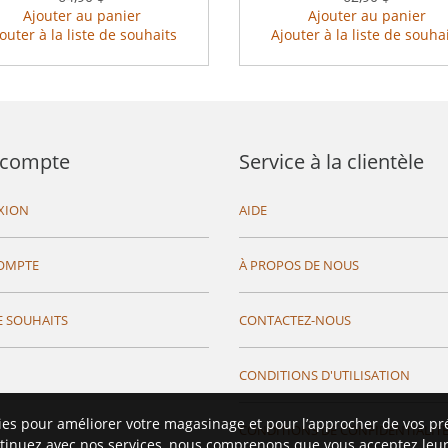
Ajouter au panier
Ajouter au panier
outer à la liste de souhaits
Ajouter à la liste de souha
compte
Service à la clientèle
XION
AIDE
OMPTE
À PROPOS DE NOUS
E SOUHAITS
CONTACTEZ-NOUS
CONDITIONS D'UTILISATION
ies pour améliorer votre magasinage et pour l’approcher de vos pr
CONDITIONS DE CONFIDENTIALIT
tinuez avec nos services, nous comprenons que vous acceptez leur 