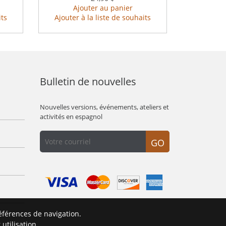
Ajouter au panier
its
Ajouter à la liste de souhaits
Bulletin de nouvelles
Nouvelles versions, événements, ateliers et
activités en espagnol
GO
éférences de navigation.
É
utilisation.