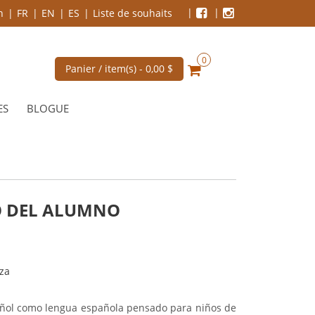
n
FR
EN
ES
Liste de souhaits
0
Panier / item(s) -
0,00 $
ES
BLOGUE
RO DEL ALUMNO
aza
ñol como lengua española pensado para niños de