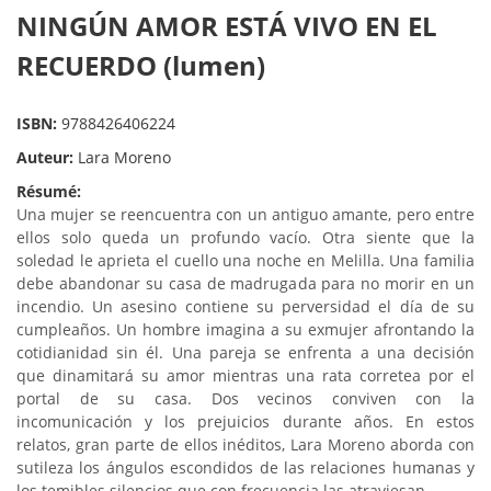
NINGÚN AMOR ESTÁ VIVO EN EL
RECUERDO (lumen)
ISBN:
9788426406224
Auteur:
Lara Moreno
Résumé:
Una mujer se reencuentra con un antiguo amante, pero entre
ellos solo queda un profundo vacío. Otra siente que la
soledad le aprieta el cuello una noche en Melilla. Una familia
debe abandonar su casa de madrugada para no morir en un
incendio. Un asesino contiene su perversidad el día de su
cumpleaños. Un hombre imagina a su exmujer afrontando la
cotidianidad sin él. Una pareja se enfrenta a una decisión
que dinamitará su amor mientras una rata corretea por el
portal de su casa. Dos vecinos conviven con la
incomunicación y los prejuicios durante años. En estos
relatos, gran parte de ellos inéditos, Lara Moreno aborda con
sutileza los ángulos escondidos de las relaciones humanas y
los temibles silencios que con frecuencia las atraviesan.