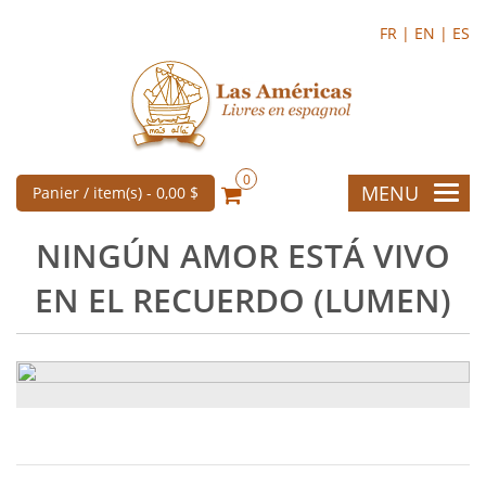
FR |
EN |
ES
0
MENU
Panier / item(s) -
0,00 $
NINGÚN AMOR ESTÁ VIVO
EN EL RECUERDO (LUMEN)