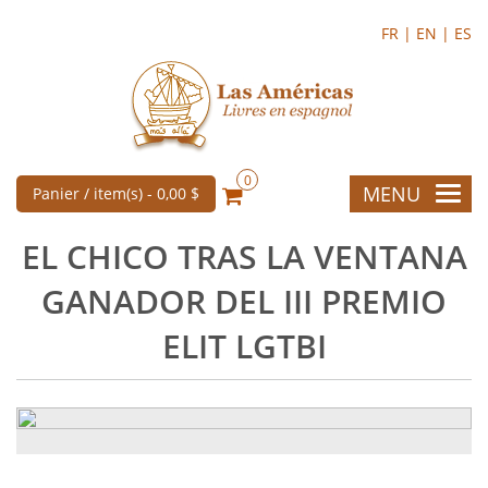
FR |
EN |
ES
0
MENU
Panier / item(s) -
0,00 $
EL CHICO TRAS LA VENTANA
GANADOR DEL III PREMIO
ELIT LGTBI