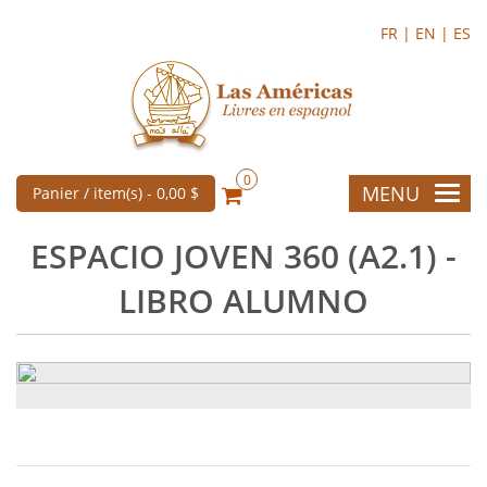
FR |
EN |
ES
0
MENU
Panier / item(s) -
0,00 $
ESPACIO JOVEN 360 (A2.1) -
LIBRO ALUMNO