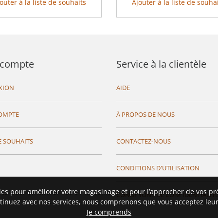
outer à la liste de souhaits
Ajouter à la liste de souha
compte
Service à la clientèle
XION
AIDE
OMPTE
À PROPOS DE NOUS
E SOUHAITS
CONTACTEZ-NOUS
CONDITIONS D'UTILISATION
ies pour améliorer votre magasinage et pour l’approcher de vos pr
CONDITIONS DE CONFIDENTIALIT
tinuez avec nos services, nous comprenons que vous acceptez leur 
Je comprends