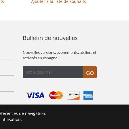
its
Ajouter à la liste de souhaits
Bulletin de nouvelles
Nouvelles versions, événements, ateliers et
activités en espagnol
GO
éférences de navigation.
É
utilisation.