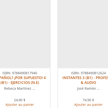
ISBN:
9788490817940
ISBN:
9788490812624
PAÑOL? ¡POR SUPUESTO! 4
INSTANTES 3 (B1) - PROF
(B1) - EJERCICIOS (N.E)
& AUDIO
Rebeca Martínez ...
José Ramón ...
24,90 $
74,90 $
Ajouter au panier
Ajouter au panier