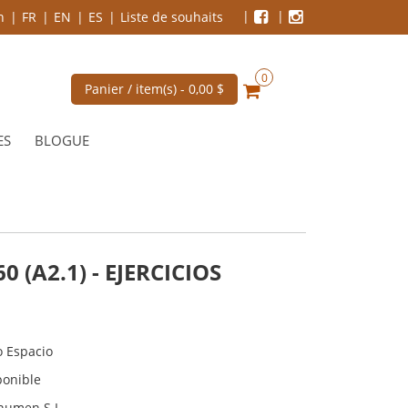
n
FR
EN
ES
Liste de souhaits
0
Panier / item(s) -
0,00 $
ES
BLOGUE
 (A2.1) - EJERCICIOS
o Espacio
ponible
inumen S.L.