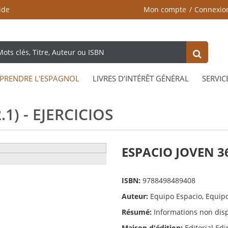
ide
Mon compte
Connexio
PRENDRE L'ESPAGNOL
LIVRES D’INTÉRÊT GÉNÉRAL
SERVIC
1) - EJERCICIOS
ESPACIO JOVEN 360
ISBN:
9788498489408
Auteur:
Equipo Espacio, Equip
Résumé:
Informations non dis
Maison d'édition:
Editorial Ed