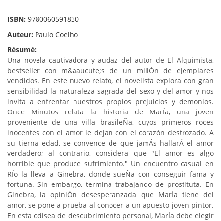
ISBN:
9780060591830
Auteur:
Paulo Coelho
Résumé:
Una novela cautivadora y audaz del autor de El Alquimista,
bestseller con m&aaucute;s de un millÓn de ejemplares
vendidos. En este nuevo relato, el novelista explora con gran
sensibilidad la naturaleza sagrada del sexo y del amor y nos
invita a enfrentar nuestros propios prejuicios y demonios.
Once Minutos relata la historia de MarÍa, una joven
proveniente de una villa brasileÑa, cuyos primeros roces
inocentes con el amor le dejan con el corazón destrozado. A
su tierna edad, se convence de que jamÁs hallarÁ el amor
verdadero; al contrario, considera que "El amor es algo
horrible que produce sufrimiento." Un encuentro casual en
RÍo la lleva a Ginebra, donde sueÑa con conseguir fama y
fortuna. Sin embargo, termina trabajando de prostituta. En
Ginebra, la opiniÓn desesperanzada que MarÍa tiene del
amor, se pone a prueba al conocer a un apuesto joven pintor.
En esta odisea de descubrimiento personal, MarÍa debe elegir