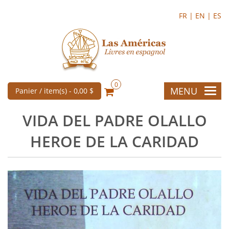
FR |
EN |
ES
0
MENU
Panier / item(s) -
0,00 $
VIDA DEL PADRE OLALLO
HEROE DE LA CARIDAD